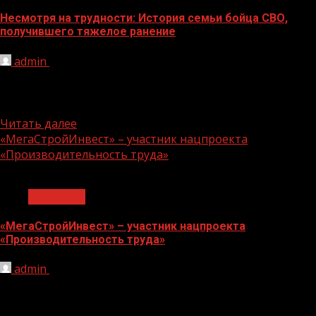
Несмотря на трудности: История семьи бойца СВО,
получившего тяжелое ранение
admin
18.07.2024
Фонд «Защитники Отечества» продолжает акцию
«Семья защитников Отечества», в которой
рассказывает о семьях бойцов СВО. Чеченский филиал...
Читать далее
«МегаСтройИнвест» – участник нацпроекта
«Производительность труда»
1 мин чтения
Общество
«МегаСтройИнвест» – участник нацпроекта
«Производительность труда»
admin
18.07.2024
В рамках реализации мероприятий национального
проекта «Производительность труда» сотрудники ООО
«МегаСтройИнвест» – нового участника нацпроекта от