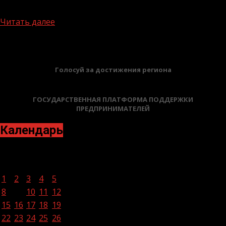
Чеченской Республики – приступили...
Читать далее
БАННЕРЫ
Голосуй за достижения региона
ГОСУДАРСТВЕННАЯ ПЛАТФОРМА ПОДДЕРЖКИ
ПРЕДПРИНИМАТЕЛЕЙ
Календарь
Июль 2024
Пн
Вт
Ср
Чт
Пт
Сб
Вс
1
2
3
4
5
6
7
8
9
10
11
12
13
14
15
16
17
18
19
20
21
22
23
24
25
26
27
28