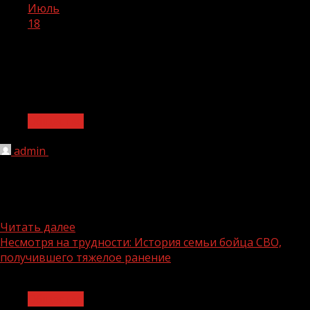
Июль
18
День:
18.07.2024
1 мин чтения
Общество
admin
18.07.2024
Единая Россия» подвела промежуточные итоги
президентских программ капремонта и строительства
образовательных учрежденийПо поручению
Владимира Путина партия реализует...
Читать далее
Несмотря на трудности: История семьи бойца СВО,
получившего тяжелое ранение
1 мин чтения
Общество