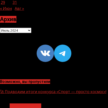
29
30
31
« Июн
Авг »
Архив
Архив
VK
https://t
Возможно, вы пропустили
🚀 Подводим итоги конкурса «Спорт — просто космос»!
1 мин чтения
Нацприоритеты