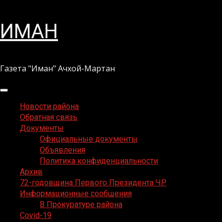
Перейти
ИМАН
к
содержимому
Газета "Иман" Ачхой-Мартан
Основное
меню
Новости района
Обратная связь
Документы
Официальные документы
Объявления
Политика конфиденциальности
Архив
72-годовщина Первого Президента ЧР
Информационные сообщения
В Прокуратуре района
Covid-19