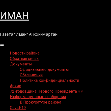
Перейти
ИМАН
к
содержимому
Газета "Иман" Ачхой-Мартан
Основное
меню
Новости района
Обратная связь
Документы
Официальные документы
Объявления
Политика конфиденциальности
Архив
72-годовщина Первого Президента ЧР
Информационные сообщения
В Прокуратуре района
Covid-19