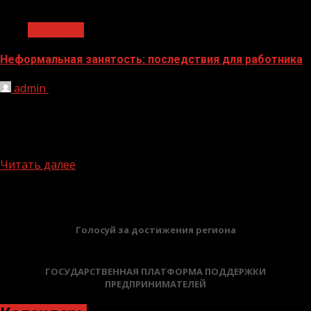
1 мин чтения
Общество
Неформальная занятость: последствия для работника
admin
22.07.2024
Неформальная занятость — вид трудовых отношений,
основанных на устной договоренности, без заключения
трудового договора. Трудовые отношения возникают
между работником и работодателем на основании...
Читать далее
БАННЕРЫ
Голосуй за достижения региона
ГОСУДАРСТВЕННАЯ ПЛАТФОРМА ПОДДЕРЖКИ
ПРЕДПРИНИМАТЕЛЕЙ