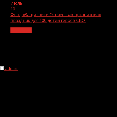
Июль
10
Фонд «Защитники Отечества» организовал
праздник для 100 детей героев СВО
Общество
Фонд «Защитники Отечества»
организовал праздник для 100 детей
героев СВО
admin
10.07.2024
1 мин чтения
164
Ко Дню семьи, любви и верности Госфонд «Защитники
Отечества» запустил проект «Наша Семья – Наша
Победа». В рамках проекта семьи военнослужащих,
погибших на СВО, получают возможность участвовать
в различных мероприятиях и мастер-классах.