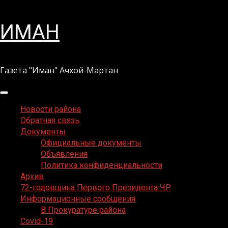
Перейти
ИМАН
к
содержимому
Газета "Иман" Ачхой-Мартан
Основное
меню
Новости района
Обратная связь
Документы
Официальные документы
Объявления
Политика конфиденциальности
Архив
72-годовщина Первого Президента ЧР
Информационные сообщения
В Прокуратуре района
Covid-19