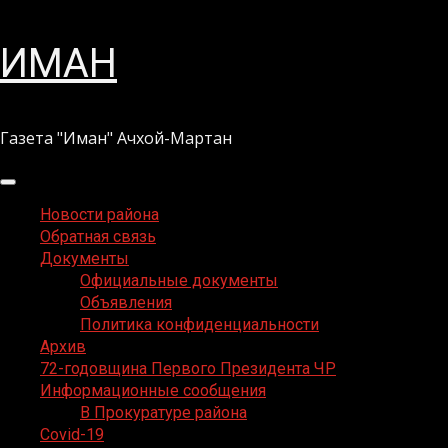
Перейти
ИМАН
к
содержимому
Газета "Иман" Ачхой-Мартан
Основное
меню
Новости района
Обратная связь
Документы
Официальные документы
Объявления
Политика конфиденциальности
Архив
72-годовщина Первого Президента ЧР
Информационные сообщения
В Прокуратуре района
Covid-19