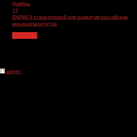
Ноябрь
11
ВАРМСУ стала опорой для развития российских
муниципалитетов
Общество
ВАРМСУ стала опорой для развития
российских муниципалитетов
admin
11.11.2024
1 мин чтения
669
Эксперты страны подвели итоги работы Всероссийской
ассоциации развития местного самоуправления на
площадке ВЭБ.РФ в рамках открытого диалога.
Эксперты обсудили развитие муниципалитетов в
единой системе публичной власти. Ведущие
политологи, социологи, представители
государственных структур, ВАРМСУ и некоммерческих