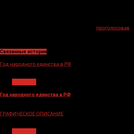
#МЫВМЕСТЕ в декабре в Москве.
Результаты голосования покажут, какие проекты и соци
возможность помочь реализоваться новым социальным 
во всех регионах нашей страны. Просто
проголосовав
,
Связанные истории
Год народного единства в РФ
1 мин чтения
Общество
Год народного единства в РФ
06.02.2026
ГРАФИЧЕСКОЕ ОПИСАНИЕ
1 мин чтения
Общество