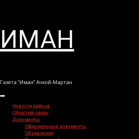
Перейти
ИМАН
к
содержимому
Газета "Иман" Ачхой-Мартан
Основное
меню
Новости района
Обратная связь
Документы
Официальные документы
Объявления