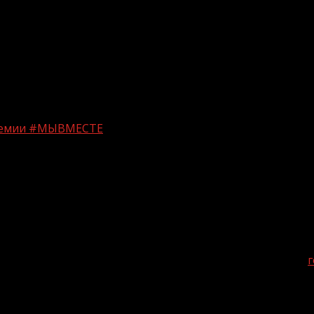
Премии #МЫВМЕСТЕ
финалистов Премии #МЫВМЕСТЕ
ремии #МЫВМЕСТЕ-2024,
а также дан старт народному
 может проголосовать за одного номинанта в каждой н
ирали среди НКО и учреждений, компаний и индивидуа