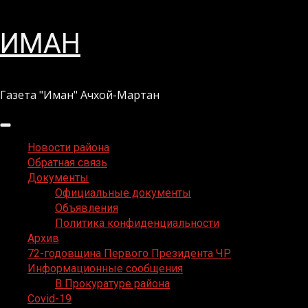
Перейти
ИМАН
к
содержимому
Газета "Иман" Ачхой-Мартан
Основное
меню
Новости района
Обратная связь
Документы
Официальные документы
Объявления
Политика конфиденциальности
Архив
72-годовщина Первого Президента ЧР
Информационные сообщения
В Прокуратуре района
Covid-19