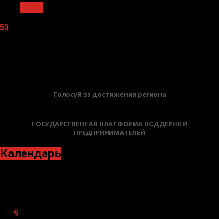
Архив
53
05.08.2026
БАННЕРЫ
Голосуй за достижения региона
ГОСУДАРСТВЕННАЯ ПЛАТФОРМА ПОДДЕРЖКИ
ПРЕДПРИНИМАТЕЛЕЙ
Календарь
Декабрь 2025
Пн
Вт
Ср
Чт
Пт
Сб
Вс
1
2
3
4
5
6
7
8
9
10
11
12
13
14