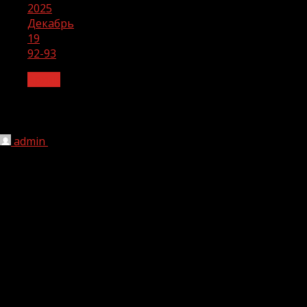
2025
Декабрь
19
92-93
Архив
92-93
admin
19.12.2025
1 мин чтения
150