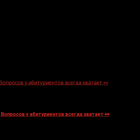
Вопросов у абитуриентов всегда хватает 👀
Вопросов у абитуриентов всегда хватает 👀
ные детали помогает Единый контакт-центр приёмной ка