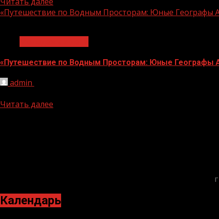
Читать далее
«Путешествие по Водным Просторам: Юные Географы А
1 мин чтения
Молодёжь и дети
«Путешествие по Водным Просторам: Юные Географы А
admin
10.06.2026
Двери СОШ № 5 города Ачхой-Мартан распахнулись для 
Читать далее
Г
Календарь