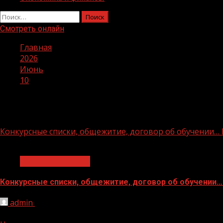
Найти:
Смотреть онлайн
Главная
2026
Июнь
10
День:
10.06.2026
Конкурсные списки, общежитие, договор об обучении… 
1 мин чтения
Молодёжь и дети
Конкурсные списки, общежитие, договор об обучении… 
admin
10.06.2026
Разобраться в правилах поступления и не упустить важ