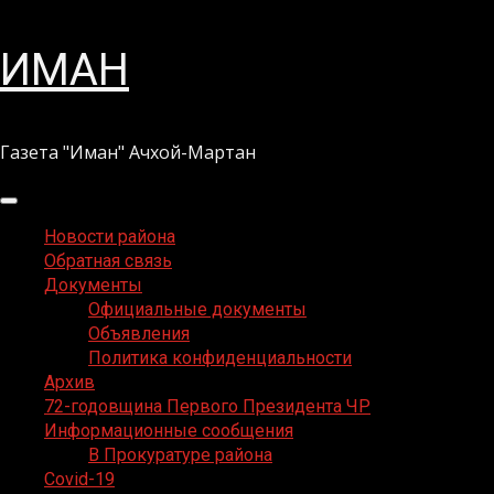
Перейти
ИМАН
к
содержимому
Газета "Иман" Ачхой-Мартан
Основное
меню
Новости района
Обратная связь
Документы
Официальные документы
Объявления
Политика конфиденциальности
Архив
72-годовщина Первого Президента ЧР
Информационные сообщения
В Прокуратуре района
Covid-19