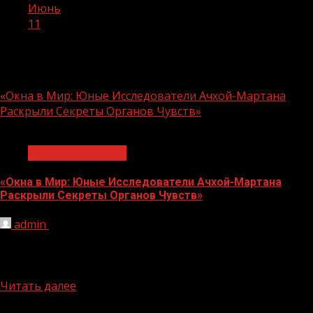
Июнь
11
День:
11.06.2026
«Окна в Мир: Юные Исследователи Ачхой-Мартана
Раскрыли Секреты Органов Чувств»
1 мин чтения
Молодёжь и дети
«Окна в Мир: Юные Исследователи Ачхой-Мартана
Раскрыли Секреты Органов Чувств»
admin
11.06.2026
В СОШ № 4 города Ачхой-Мартан прозвучали
удивительные открытия: в рамках нацпроекта
«Молодежь и дети» прошло познавательное...
Читать далее
БАННЕРЫ