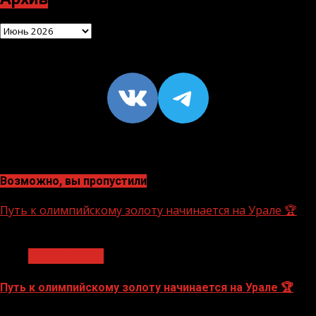
Архив
VK
https://t
Возможно, вы пропустили
Путь к олимпийскому золоту начинается на Урале 🏆
1 мин чтения
Спорт России
Путь к олимпийскому золоту начинается на Урале 🏆