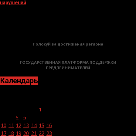
нарушений
19.05.2026
БАННЕРЫ
Голосуй за достижения региона
ГОСУДАРСТВЕННАЯ ПЛАТФОРМА ПОДДЕРЖКИ
ПРЕДПРИНИМАТЕЛЕЙ
Календарь
Январь 2022
Пн
Вт
Ср
Чт
Пт
Сб
Вс
1
2
3
4
5
6
7
8
9
10
11
12
13
14
15
16
17
18
19
20
21
22
23