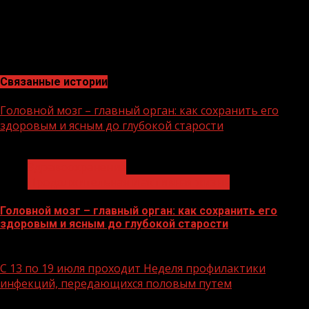
сноубордов работала всесезонная трасса, детский и
учебный склоны.
(«Грозный-информ»)
Связанные истории
Головной мозг – главный орган: как сохранить его
здоровым и ясным до глубокой старости
1 мин чтения
Здравоохранение
Продолжительная и активная жизнь
Головной мозг – главный орган: как сохранить его
здоровым и ясным до глубокой старости
21.07.2026
С 13 по 19 июля проходит Неделя профилактики
инфекций, передающихся половым путем
1 мин чтения