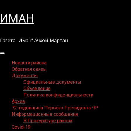
Перейти
ИМАН
к
содержимому
Газета "Иман" Ачхой-Мартан
Основное
меню
Новости района
Обратная связь
Документы
Официальные документы
Объявления
Политика конфиденциальности
Архив
72-годовщина Первого Президента ЧР
Информационные сообщения
В Прокуратуре района
Covid-19