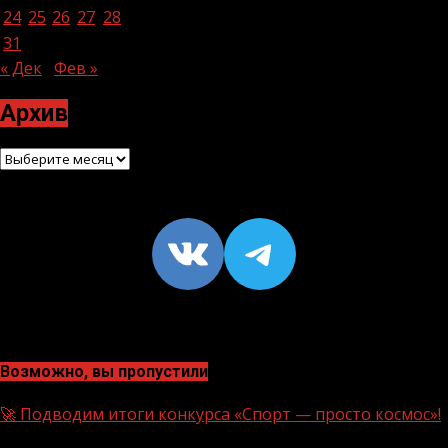
24
25
26
27
28
29
30
31
« Дек
Фев »
Архив
Архив
VK
https://t
Возможно, вы пропустили
🚀 Подводим итоги конкурса «Спорт — просто космос»!
1 мин чтения