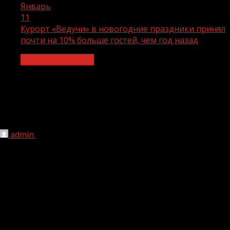
Январь
11
Курорт «Ведучи» в новогодние праздники принял
почти на 10% больше гостей, чем год назад
Здравоохранение
Курорт «Ведучи» в новогодние
праздники принял почти на 10%
больше гостей, чем год назад
admin
11.01.2022
1 мин чтения
175
https://widget.retell.cc/?
type=article&widget=default&source=desktop&url=https
inform.ru%2Fnews%2Fhealth%2F134780%2F
Горнолыжные курорты «Архыз», «Эльбрус» и «Ведучи» под