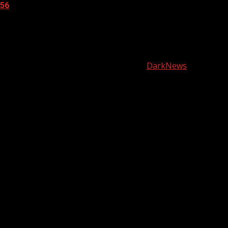
56
05.08.2026
О
нас
Copyright © Все права защищены.
|
DarkNews
от AF
themes.