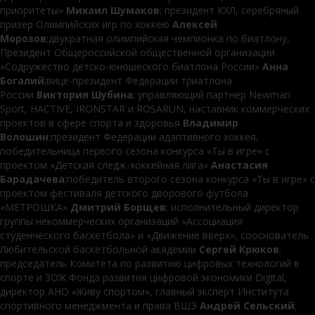
приоритеты»
Михаил Шумаков
; президент КХЛ, серебряный
призер Олимпийских игр по хоккею
Алексей
Морозов
;двукратная олимпийская чемпионка по биатлону,
Президент Общероссийской общественной организации
«Содружество детско-юношеского биатлона России»
Анна
Богалий
;вице-президент Федерации триатлона
России
Виктория Шубина
; управляющий партнер Newman
Sport, HACTIVE, IRONSTAR и ROSARUN, наставник коммерческих
проектов в сфере спорта и здоровья
Владимир
Волошин
;президент Федерации адаптивного хоккея,
победительница первого сезона конкурса «Ты в игре» с
проектом «Детская следж-хоккейная лига»
Анастасия
Барадачева
;победитель второго сезона конкурса «Ты в игре» с
проектом фестиваля детского дворового футбола
«МЕТРОШКА»
Дмитрий Борщев
; исполнительный директор
группы некоммерческих организаций «Ассоциация
студенческого баскетбола» и «Движение вверх», сооснователь
Любительской баскетбольной академии
Сергей Крюков
;
председатель Комитета по развитию цифровых технологий в
спорте и ЗОЖ Фонда развития цифровой экономики Digital,
директор АНО «Живу спортом», главный эксперт Института
спортивного менеджмента и права ВШЭ
Андрей Сельский
;