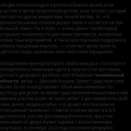
«За два сезона конкурса я успела побывать на нем и как
участник и автор проекта-победителя, и как эксперт, который
смотрит на другие инициативы. На мой взгляд, то, что
финалисты разных сезонов держат связь и остаются частью
большой семьи «Ты в игре» — очень ценно. Такой подход
открывает возможности для новых партнерств, интересных
совместных мероприятий, а также всесторонней поддержки и
обмена бесценным опытом», — отмечает автор проекта
«Детская следж-хоккейная лига» Анастасия Барадачева.
Обладателем гран-при второго сезона конкурса «Ты в игре» и
победителем в номинации «Дети в спорте» стал фестиваль
детского дворового футбола «МЕТРОШКА»из
Челябинской
области
, автор — Дмитрий Борщев. Проект существует уже
более 20 лет и представляет собой мини-чемпионат по
футболу для детей. За время существования инициативы в ней
приняли участие более 40 тысяч ребят. У фестиваля есть свой
гимн, флаги, медали и кубки, что делает его похожим на
полноценный чемпионат. Главное отличие проекта в его
доступности: участие для команд бесплатное, при этом
мальчишки со двора играют наравне с воспитанниками
спортшкол. В сентябре 2022 года состоялся суперкубок