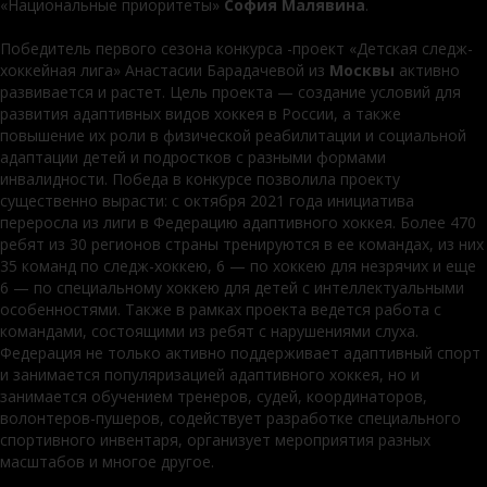
«Национальные приоритеты»
София Малявина
.
Победитель первого сезона конкурса -проект «Детская следж-
хоккейная лига» Анастасии Барадачевой из
Москвы
активно
развивается и растет. Цель проекта — создание условий для
развития адаптивных видов хоккея в России, а также
повышение их роли в физической реабилитации и социальной
адаптации детей и подростков с разными формами
инвалидности. Победа в конкурсе позволила проекту
существенно вырасти: с октября 2021 года инициатива
переросла из лиги в Федерацию адаптивного хоккея. Более 470
ребят из 30 регионов страны тренируются в ее командах, из них
35 команд по следж-хоккею, 6 — по хоккею для незрячих и еще
6 — по специальному хоккею для детей с интеллектуальными
особенностями. Также в рамках проекта ведется работа с
командами, состоящими из ребят с нарушениями слуха.
Федерация не только активно поддерживает адаптивный спорт
и занимается популяризацией адаптивного хоккея, но и
занимается обучением тренеров, судей, координаторов,
волонтеров-пушеров, содействует разработке специального
спортивного инвентаря, организует мероприятия разных
масштабов и многое другое.