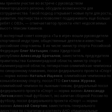
мы приняли участие во встрече с руководством
Нижегородского региона, обсудили возможности для
сотрудничества. Такой подход открывает новые пути для роста,
развития, партнерства и позволяет поддерживать еще больше
ребят с ОВЗ», — отмечаетавтор проекта «Нет недосягаемых
высот» Максим Кавинов.
В экспертный совет конкурса «Ты в игре» вошли руководители
спортивной индустрии, общественные деятели и известные
российские спортсмены. В их числе: министр спорта Российской
Федерации
Олег Матыцин
; глава Удмуртской
республики
Александр Бречалов;
заместитель председателя
правительства Калининградской области, министр спорта
Калининградской области, пятикратная олимпийская чемпионка
по синхронному плаванию, посол федерального проекта «Спорт
— норма жизни»
Наталья Ищенко
; олимпийская чемпионка по
конькобежному спорту, посол ГТО
Светлана Журова
;
олимпийский чемпион по лыжным гонкам, федеральный посол
федерального проекта «Спорт — норма жизни»
Александр
Легков
;известный футболист, экс-капитан сборной России по
футболу, посол федерального проекта «Спорт — норма
жизни»
Алексей Смертин
; заместитель генерального
директора по стратегии и контенту АНО «Национальные