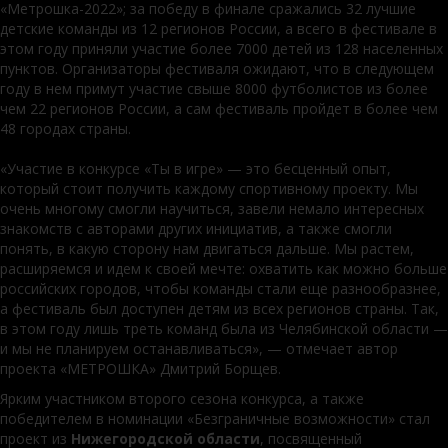
«Метрошка-2022»; за победу в финале сражались 32 лучшие
детские команды из 12 регионов России, а всего в фестивале в
этом году приняли участие более 7000 детей из 128 населенных
пунктов. Организаторы фестиваля ожидают, что в следующем
году в нем примут участие свыше 8000 футболистов из более
чем 22 регионов России, а сам фестиваль пройдет в более чем
48 городах страны.
«Участие в конкурсе «Ты в игре» — это бесценный опыт,
который стоит получить каждому спортивному проекту. Мы
очень многому смогли научиться, завели немало интересных
знакомств с авторами других инициатив, а также смогли
понять, в какую сторону нам двигаться дальше. Мы растем,
расширяемся и идем к своей мечте: охватить как можно больше
российских городов, чтобы команды стали еще разнообразнее,
а фестиваль был доступен детям из всех регионов страны. Так,
в этом году лишь треть команд была из Челябинской области —
и мы не планируем останавливаться», — отмечает автор
проекта «МЕТРОШКА» Дмитрий Борщев.
Ярким участником второго сезона конкурса, а также
победителем в номинации «Безграничные возможности» стал
проект из
Нижегородской области
, посвященный