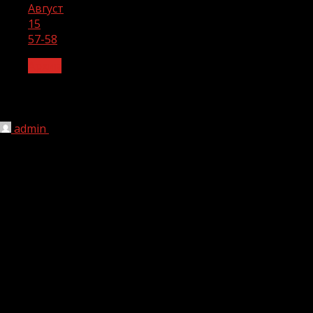
Август
15
57-58
Архив
57-58
admin
15.08.2023
1 мин чтения
188