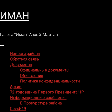
Перейти
ИМАН
к
содержимому
Газета "Иман" Ачхой-Мартан
Основное
меню
Новости района
Обратная связь
Документы
Официальные документы
Объявления
Политика конфиденциальности
Архив
72-годовщина Первого Президента ЧР
Информационные сообщения
В Прокуратуре района
Covid-19