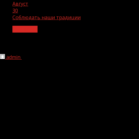
Август
30
Соблюдать наши традиции
Общество
Соблюдать наши традиции
admin
30.08.2023
1 мин чтения
182
Не вгоняя молодых в долговую яму…
Пусть мы сегодня живем в непростое время – все равно
жизнь, как говорится, берет свое. Наши парни должны
в свое время жениться, девушки – выйти замуж, ведь
только в семье, где царят уют и согласие, где растут
наши дети, которые будут, как мы надеемся, нашим
продолжениям и в чем-то превзойдут своих родителей
(хочется думать, в самом хорошем в широком смысле