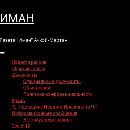
Перейти
ИМАН
к
содержимому
Газета "Иман" Ачхой-Мартан
Основное
меню
Новости района
Обратная связь
Документы
Официальные документы
Объявления
Политика конфиденциальности
Архив
72-годовщина Первого Президента ЧР
Информационные сообщения
В Прокуратуре района
Covid-19