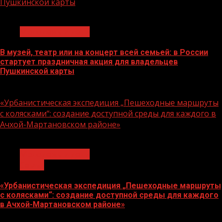
Пушкинской карты
1 мин чтения
Молодёжь и дети
В музей, театр или на концерт всей семьей: в России
стартует праздничная акция для владельцев
Пушкинской карты
07.08.2026
«Урбанистическая экспедиция „Пешеходные маршруты
с колясками“: создание доступной среды для каждого в
Ачхой-Мартановском районе»
1 мин чтения
Молодёжь и дети
Семья
«Урбанистическая экспедиция „Пешеходные маршруты
с колясками“: создание доступной среды для каждого
в Ачхой-Мартановском районе»