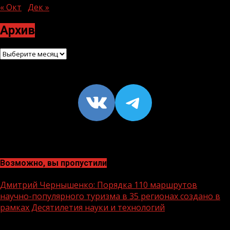
« Окт
Дек »
Архив
Архив
VK
https://t
Возможно, вы пропустили
Дмитрий Чернышенко: Порядка 110 маршрутов
научно-популярного туризма в 35 регионах создано в
рамках Десятилетия науки и технологий
1 мин чтения