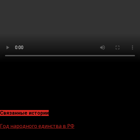
Чтобы вывести бизнес на международный уровень,
получить необходимые сертификаты, заручиться
правовой поддержкой и решить вопросы логистики,
переходите на платформу «Мой экспорт» (сайт:
https://myexport.exportcenter.ru) и оставляйте заявку.
Связанные истории
Год народного единства в РФ
1 мин чтения