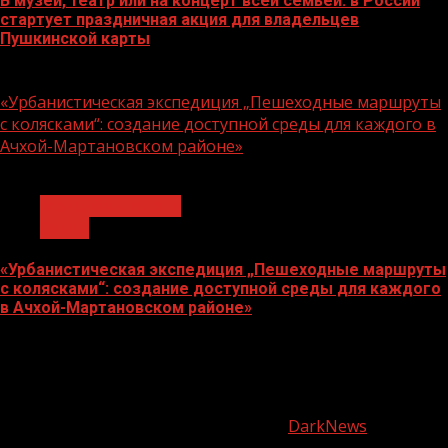
В музей, театр или на концерт всей семьей: в России
стартует праздничная акция для владельцев
Пушкинской карты
07.08.2026
«Урбанистическая экспедиция „Пешеходные маршруты
с колясками“: создание доступной среды для каждого в
Ачхой-Мартановском районе»
1 мин чтения
Молодёжь и дети
Семья
«Урбанистическая экспедиция „Пешеходные маршруты
с колясками“: создание доступной среды для каждого
в Ачхой-Мартановском районе»
07.08.2026
О
нас
Copyright © Все права защищены.
|
DarkNews
от AF
themes.