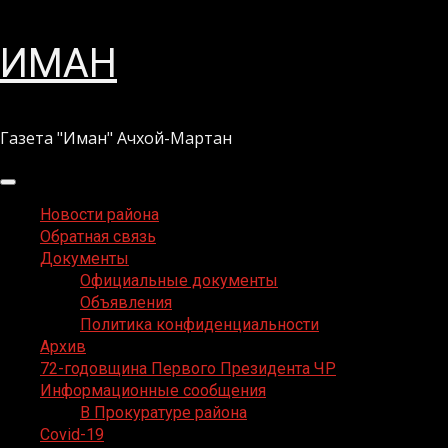
Перейти
ИМАН
к
содержимому
Газета "Иман" Ачхой-Мартан
Основное
меню
Новости района
Обратная связь
Документы
Официальные документы
Объявления
Политика конфиденциальности
Архив
72-годовщина Первого Президента ЧР
Информационные сообщения
В Прокуратуре района
Covid-19