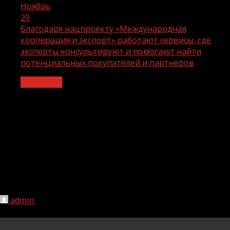
Ноябрь
20
Благодаря нацпроекту «Международная
кооперация и экспорт» работают сервисы, где
эксперты консультируют и помогают найти
потенциальных покупателей и партнёров
Общество
Благодаря нацпроекту
«Международная кооперация и
экспорт» работают сервисы, где
эксперты консультируют и помогают
найти потенциальных покупателей и
партнёров
admin
20.11.2023
1 мин чтения
133