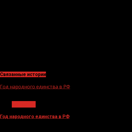
сегодня» Маргарита Симоньян, генеральный директор
Фонда президентских грантов Илья Чукалин,
президент Торгово-промышленной палаты Российской
Федерации Сергей Катырин, генеральный директор
автономной некоммерческой организации «Россия —
страна возможностей» Алексей Комиссаров,
руководитель Исполкома Общероссийского народного
фронта Михаил Кузнецов, генеральный директор АНО
«Национальные приоритеты» София Малявина и
другие.
Связанные истории
Год народного единства в РФ
1 мин чтения
Общество
Год народного единства в РФ
06.02.2026