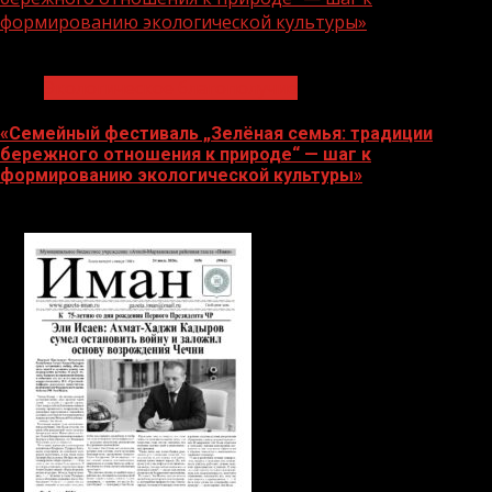
формированию экологической культуры»
1 мин чтения
Экологическое благополучие
«Семейный фестиваль „Зелёная семья: традиции
бережного отношения к природе“ — шаг к
формированию экологической культуры»
06.08.2026