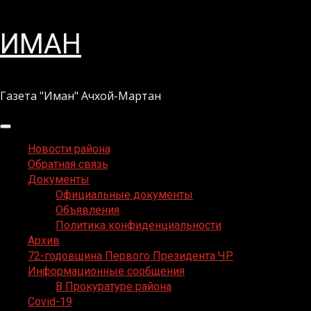
Перейти
ИМАН
к
содержимому
Газета "Иман" Ачхой-Мартан
Основное
меню
Новости района
Обратная связь
Документы
Официальные документы
Объявления
Политика конфиденциальности
Архив
72-годовщина Первого Президента ЧР
Информационные сообщения
В Прокуратуре района
Covid-19