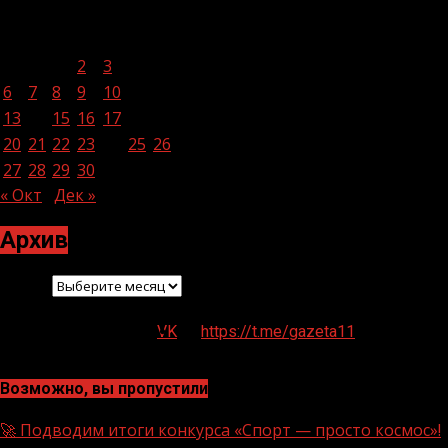
Ноябрь 2023
Пн
Вт
Ср
Чт
Пт
Сб
Вс
1
2
3
4
5
6
7
8
9
10
11
12
13
14
15
16
17
18
19
20
21
22
23
24
25
26
27
28
29
30
« Окт
Дек »
Архив
Архив
VK
https://t.me/gazeta11
Возможно, вы пропустили
🚀 Подводим итоги конкурса «Спорт — просто космос»!