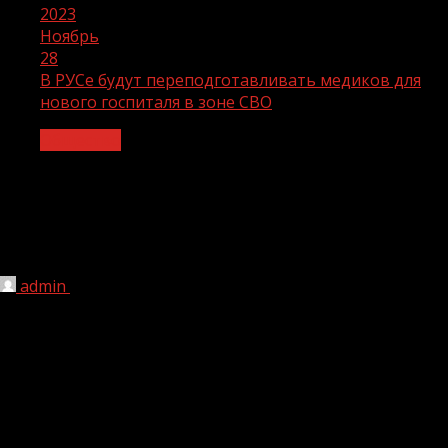
2023
Ноябрь
28
В РУСе будут переподготавливать медиков для
нового госпиталя в зоне СВО
Общество
В РУСе будут переподготавливать
медиков для нового госпиталя в зоне
СВО
admin
28.11.2023
179
В Российском университете спецназа будут
переподготавливать медиков для работы в новом
госпитале на территории специальной военной
операции. Об этом редакции ИА «Чечня Сегодня»