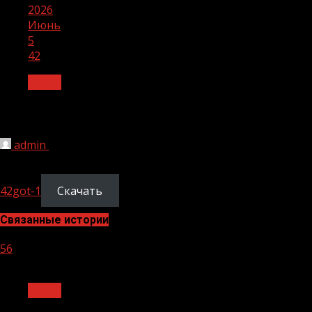
2026
Июнь
5
42
Архив
42
admin
05.06.2026
1 мин чтения
51
42got-1
Скачать
Связанные истории
56
1 мин чтения
Архив