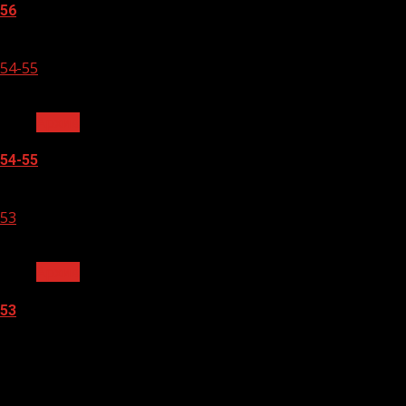
56
05.08.2026
54-55
1 мин чтения
Архив
54-55
05.08.2026
53
1 мин чтения
Архив
53
05.08.2026
БАННЕРЫ