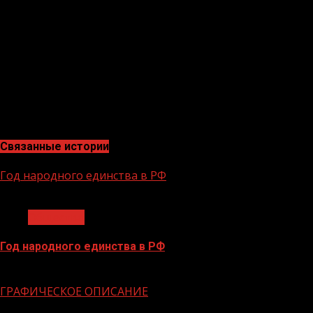
военного конфликта, развязанного США на Ближнем Вос
действия правительств. К сожалению, речь идет только
которые находятся под крылом США», – прокомментир
соревнований и лишены права выступать под националь
дискриминации в отношении спортсменов любых стран. 
премьер.Чернышенко считает, что МОК испугался, что 
его функционерам, подчеркну – бояться нечего, система
26 июля по 11 августа 2024 года.
Связанные истории
Год народного единства в РФ
1 мин чтения
Общество
Год народного единства в РФ
06.02.2026
ГРАФИЧЕСКОЕ ОПИСАНИЕ
1 мин чтения