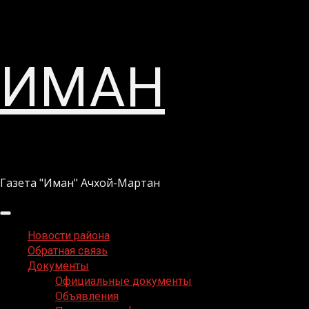
Перейти
ИМАН
к
содержимому
Газета "Иман" Ачхой-Мартан
Основное
меню
Новости района
Обратная связь
Документы
Официальные документы
Объявления