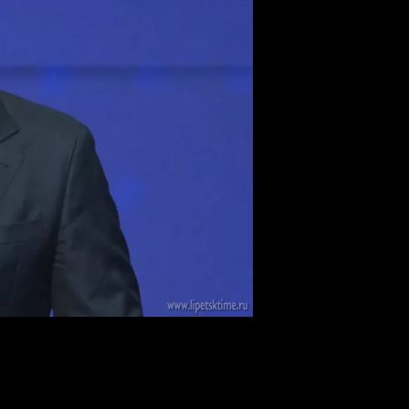
ортсменов только тех стран, которые находятся под 
м из Израиля. МОК отказался дисквалифицировать изр
 не могут нести ответственность за действия правитель
ошении соперников из Израиля и напомнил об ответств