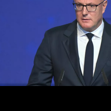
Международный олимпийский комитет поддерживает сп
Чернышенко, комментируя позицию МОК по спортсмена
Ближнем Востоке. В комитете заявили, что «спортсмены
пропалестинских спортсменов от дискриминации в отн