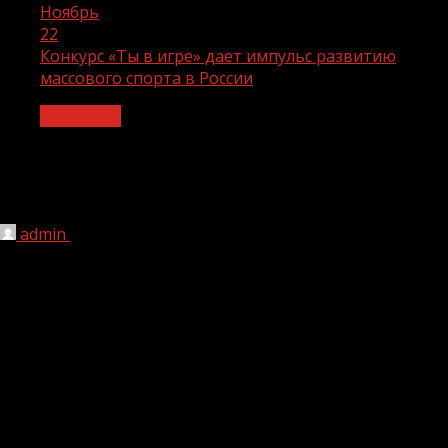
Ноябрь
22
Конкурс «Ты в игре» дает импульс развитию
массового спорта в России
Общество
Конкурс «Ты в игре» дает импульс
развитию массового спорта в России
admin
22.11.2023
1 мин чтения
150
Открыт прием заявок для участия в четвертом сезоне
Всероссийского конкурса спортивных проектов «Ты в
игре». Победители в каждой из основных номинаций
конкурса получат 300 000 рублей на развитие своих
проектов. А лучший проект сезона – гран-при
размером 1 000 000 рублей. Поддержка спортивных