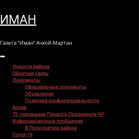
Перейти
ИМАН
к
содержимому
Газета "Иман" Ачхой-Мартан
Основное
меню
Новости района
Обратная связь
Документы
Официальные документы
Объявления
Политика конфиденциальности
Архив
72-годовщина Первого Президента ЧР
Информационные сообщения
В Прокуратуре района
Covid-19