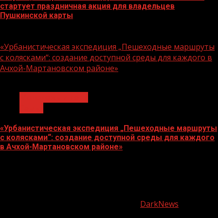
стартует праздничная акция для владельцев
Пушкинской карты
07.08.2026
«Урбанистическая экспедиция „Пешеходные маршруты
с колясками“: создание доступной среды для каждого в
Ачхой-Мартановском районе»
1 мин чтения
Молодёжь и дети
Семья
«Урбанистическая экспедиция „Пешеходные маршруты
с колясками“: создание доступной среды для каждого
в Ачхой-Мартановском районе»
07.08.2026
О
нас
Copyright © Все права защищены.
|
DarkNews
от AF
themes.