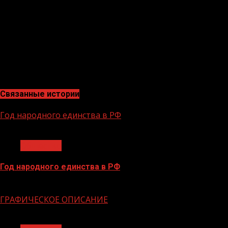
«Национальные приоритеты» при поддержке
Министерства спорта Российской Федерации благодаря
федеральному проекту «Спорт — норма жизни»
национального проекта «Демография». Подробная
информация о четвертом сезоне «Ты в игре»
публикуется на официальном сайте конкурса
тывигре.рф
Связанные истории
Год народного единства в РФ
1 мин чтения
Общество
Год народного единства в РФ
06.02.2026
ГРАФИЧЕСКОЕ ОПИСАНИЕ
1 мин чтения