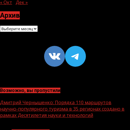
« Окт
Дек »
Архив
Архив
VK
https://t
Возможно, вы пропустили
Дмитрий Чернышенко: Порядка 110 маршрутов
научно-популярного туризма в 35 регионах создано в
рамках Десятилетия науки и технологий
1 мин чтения