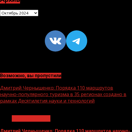
Архив
VK
https://t
Возможно, вы пропустили
Дмитрий Чернышенко: Порядка 110 маршрутов
научно-популярного туризма в 35 регионах создано в
рамках Десятилетия науки и технологий
1 мин чтения
Нацприоритеты
Дмитрий Чернышенко: Порядка 110 маршрутов научно-