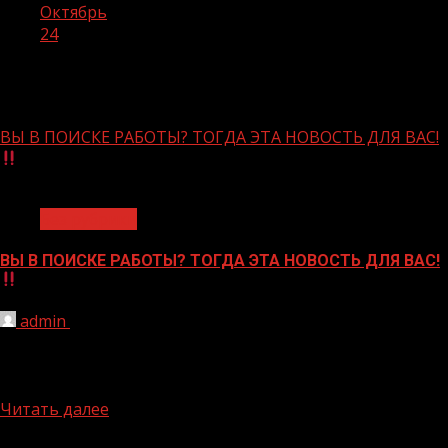
Октябрь
24
День:
24.10.2024
ВЫ В ПОИСКЕ РАБОТЫ? ТОГДА ЭТА НОВОСТЬ ДЛЯ ВАС!
1 мин чтения
Без рубрики
ВЫ В ПОИСКЕ РАБОТЫ? ТОГДА ЭТА НОВОСТЬ ДЛЯ ВАС!
admin
24.10.2024
26 октября 2024 года с 11:00 до 14:00 в Национальной
библиотеке Чеченской Республики им. А.А. Айдамирова
(рядом...
Читать далее
БАННЕРЫ