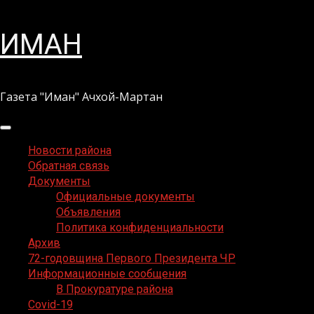
Перейти
ИМАН
к
содержимому
Газета "Иман" Ачхой-Мартан
Основное
меню
Новости района
Обратная связь
Документы
Официальные документы
Объявления
Политика конфиденциальности
Архив
72-годовщина Первого Президента ЧР
Информационные сообщения
В Прокуратуре района
Covid-19