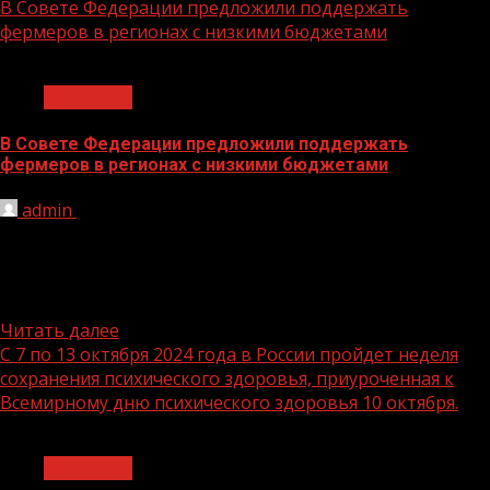
В Совете Федерации предложили поддержать
фермеров в регионах с низкими бюджетами
1 мин чтения
Общество
В Совете Федерации предложили поддержать
фермеров в регионах с низкими бюджетами
admin
10.10.2024
Первый вице-спикер Совфеда, врио секретаря
Генсовета «Единой России» Владимир Якушев
предложил Минсельхозу сохранить поддержку малых
форм хозяйствования...
Читать далее
С 7 по 13 октября 2024 года в России пройдет неделя
сохранения психического здоровья, приуроченная к
Всемирному дню психического здоровья 10 октября.
1 мин чтения
Общество