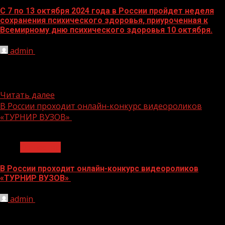
С 7 по 13 октября 2024 года в России пройдет неделя
сохранения психического здоровья, приуроченная к
Всемирному дню психического здоровья 10 октября.
admin
10.10.2024
Психическое здоровье – основа счастливой жизни
человека. Праздник создан с целью информирования
общества о существующих проблемах в...
Читать далее
В России проходит онлайн-конкурс видеороликов
«ТУРНИР ВУЗОВ»
1 мин чтения
Общество
В России проходит онлайн-конкурс видеороликов
«ТУРНИР ВУЗОВ»
admin
10.10.2024
Впервые на одной площадке сошлись студенты из
разных городов Дальнего Востока Специально для