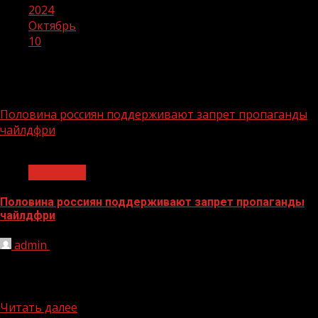
2024
Октябрь
10
День:
10.10.2024
Половина россиян поддерживают запрет пропаганды
чайлдфри
1 мин чтения
Общество
Половина россиян поддерживают запрет пропаганды
чайлдфри
admin
10.10.2024
Введение запрета на пропаганду чайлдфри в России
поддержал каждый второй житель страны. Против
инициативы выступили 39% респондентов....
Читать далее