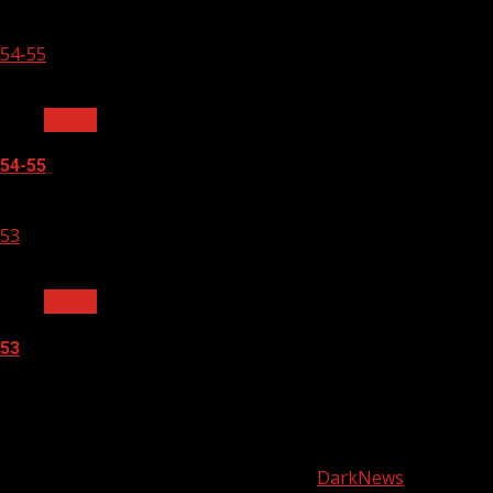
05.08.2026
54-55
1 мин чтения
Архив
54-55
05.08.2026
53
1 мин чтения
Архив
53
05.08.2026
О
нас
Copyright © Все права защищены.
|
DarkNews
от AF