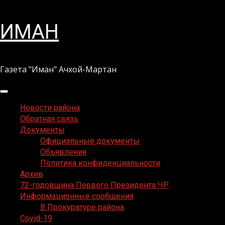
Перейти
ИМАН
к
содержимому
Газета "Иман" Ачхой-Мартан
Основное
меню
Новости района
Обратная связь
Документы
Официальные документы
Объявления
Политика конфиденциальности
Архив
72-годовщина Первого Президента ЧР
Информационные сообщения
В Прокуратуре района
Covid-19