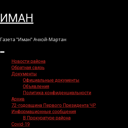
Перейти
ИМАН
к
содержимому
Газета "Иман" Ачхой-Мартан
Основное
меню
Новости района
Обратная связь
Документы
Официальные документы
Объявления
Политика конфиденциальности
Архив
72-годовщина Первого Президента ЧР
Информационные сообщения
В Прокуратуре района
Covid-19