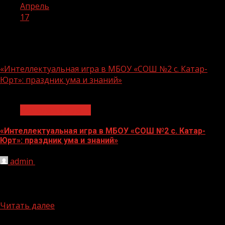
Апрель
17
День:
17.04.2026
«Интеллектуальная игра в МБОУ «СОШ №2 с. Катар-
Юрт»: праздник ума и знаний»
1 мин чтения
Молодёжь и дети
«Интеллектуальная игра в МБОУ «СОШ №2 с. Катар-
Юрт»: праздник ума и знаний»
admin
17.04.2026
В МБОУ «СОШ № 2 с. Катар-Юрт» с высоким уровнем
организации и методическим мастерством была
проведена интеллектуальная...
Читать далее
БАННЕРЫ