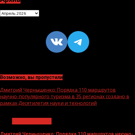
Архив
VK
https://t
Возможно, вы пропустили
Дмитрий Чернышенко: Порядка 110 маршрутов
научно-популярного туризма в 35 регионах создано в
рамках Десятилетия науки и технологий
1 мин чтения
Нацприоритеты
Дмитрий Чернышенко: Порядка 110 маршрутов научно-