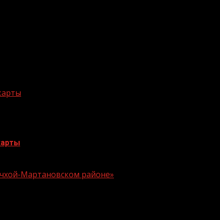
олению всесторонне развиваться и быть готовым к
 появление новых средств обучения и современных
ампании стал навигатор педагогического образования
сиональной траектории развития.
 карты
карты
 Ачхой-Мартановском районе»