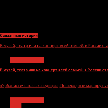
работы и творчества при помощи оснащения современ
вызовам современного мира.
Федеральная рекламная кампания «Учитель навсегда» п
технологий, ключевая роль учителя в образовательном
«Будьучителем.рф» – информационный портал для тех, 
Связанные истории
В музей, театр или на концерт всей семьей: в России 
1 мин чтения
Молодёжь и дети
В музей, театр или на концерт всей семьей: в России 
07.08.2026
«Урбанистическая экспедиция „Пешеходные маршруты с
1 мин чтения
Молодёжь и дети
Семья