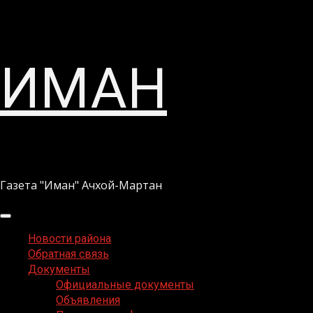
Перейти
ИМАН
к
содержимому
Газета "Иман" Ачхой-Мартан
Основное
меню
Новости района
Обратная связь
Документы
Официальные документы
Объявления