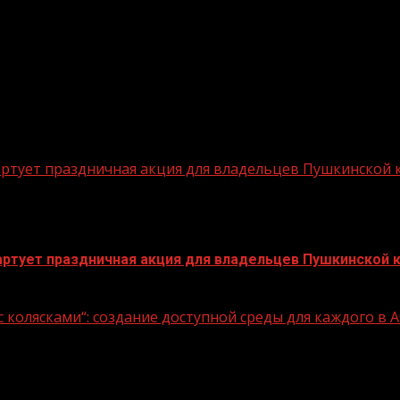
ным оборудованием. Это помогает подрастающему пок
оказывает, что несмотря на стремительные изменения,
 процессе остается неизменной. Основной площадкой к
кто рассматривает это направление в качестве профес
стартует праздничная акция для владельцев Пушкинской
стартует праздничная акция для владельцев Пушкинской 
 колясками“: создание доступной среды для каждого в