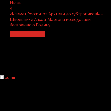
Июнь
4
«Климат России: от Арктики до субтропиков!» –
Школьники Ачхой-Мартана исследовали
бескрайнюю Родину
Молодёжь и дети
«Климат России: от Арктики до
субтропиков!» – Школьники Ачхой-
Мартана исследовали бескрайнюю
Родину
admin
04.06.2026
1 мин чтения
47
В средней общеобразовательной школе № 6 города
Ачхой-Мартан оживленно обсуждали географические
просторы нашей страны. В рамках национального