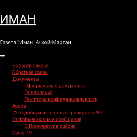
Перейти
ИМАН
к
содержимому
Газета "Иман" Ачхой-Мартан
Основное
меню
Новости района
Обратная связь
Документы
Официальные документы
Объявления
Политика конфиденциальности
Архив
72-годовщина Первого Президента ЧР
Информационные сообщения
В Прокуратуре района
Covid-19