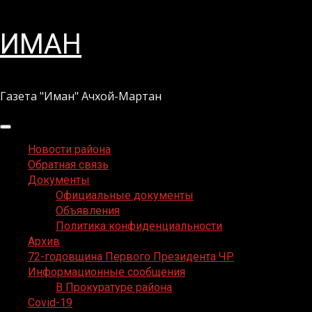
Перейти
ИМАН
к
содержимому
Газета "Иман" Ачхой-Мартан
Основное
меню
Новости района
Обратная связь
Документы
Официальные документы
Объявления
Политика конфиденциальности
Архив
72-годовщина Первого Президента ЧР
Информационные сообщения
В Прокуратуре района
Covid-19