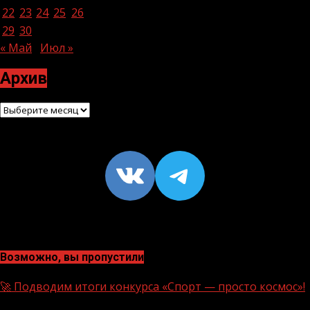
22
23
24
25
26
27
28
29
30
« Май
Июл »
Архив
Архив
VK
https://t
Возможно, вы пропустили
🚀 Подводим итоги конкурса «Спорт — просто космос»!
1 мин чтения