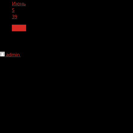
Июнь
5
39
Архив
39
admin
05.06.2026
1 мин чтения
63