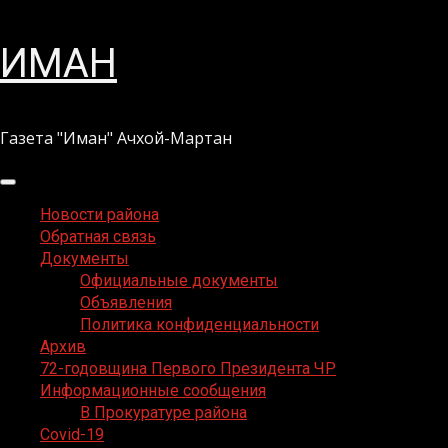
Перейти
ИМАН
к
содержимому
Газета "Иман" Ачхой-Мартан
Основное
меню
Новости района
Обратная связь
Документы
Официальные документы
Объявления
Политика конфиденциальности
Архив
72-годовщина Первого Президента ЧР
Информационные сообщения
В Прокуратуре района
Covid-19