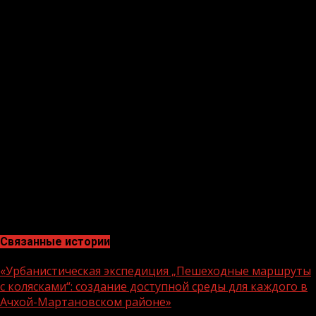
показал: большая семья — это не только родственники.
Это и соседи, и друзья, и все, кто сегодня был с нами.
Нацпроект „Семья“ делает правильное дело —
напоминает, что мы не одни».
Завершился фестиваль общим фото на память и
словами благодарности организаторам. Уже на выходе
гости обменивались номерами и договаривались о
новых встречах. Праздник завершился, но тёплая
атмосфера, созданная в этот день в Ачхой-
Мартановском районе, останется в сердцах участников
надолго. А значит, главная цель национального
проекта «Семья» — укрепление родственных связей и
популяризация семейного образа жизни — достигнута.
Связанные истории
«Урбанистическая экспедиция „Пешеходные маршруты
с колясками“: создание доступной среды для каждого в
Ачхой-Мартановском районе»