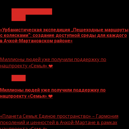
1 мин чтения
Молодёжь и дети
Семья
«Урбанистическая экспедиция „Пешеходные маршруты
с колясками“: создание доступной среды для каждого
в Ачхой-Мартановском районе»
07.08.2026
Миллионы людей уже получили поддержку по
нацпроекту «Семья» ❤️
Семья
Миллионы людей уже получили поддержку по
нацпроекту «Семья» ❤️
22.07.2026
«Планета Семья: Единое пространство» – Гармония
поколений и ценностей в Ачхой-Мартане в рамках
нацпроекта «Семья»