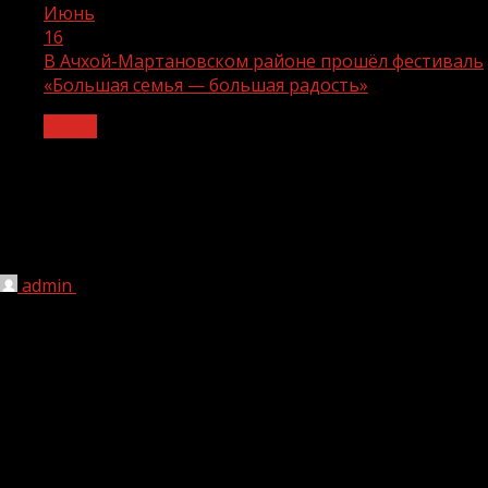
Июнь
16
В Ачхой-Мартановском районе прошёл фестиваль
«Большая семья — большая радость»
Семья
В Ачхой-Мартановском районе прошёл
фестиваль «Большая семья —
большая радость»
admin
16.06.2026
1 мин чтения
41
В Ачхой-Мартановском районе состоялся яркий
семейный праздник — фестиваль «Большая семья —
большая радость». Мероприятие организовано в