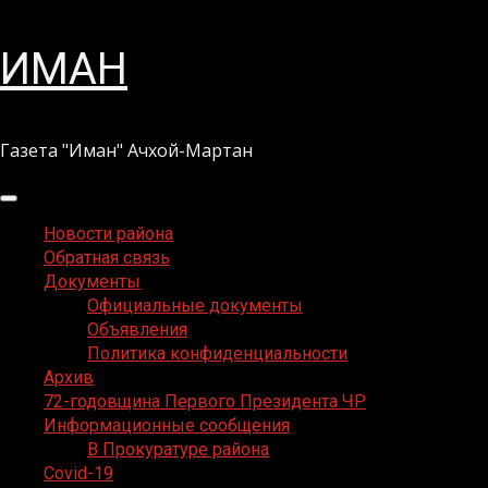
Перейти
ИМАН
к
содержимому
Газета "Иман" Ачхой-Мартан
Основное
меню
Новости района
Обратная связь
Документы
Официальные документы
Объявления
Политика конфиденциальности
Архив
72-годовщина Первого Президента ЧР
Информационные сообщения
В Прокуратуре района
Covid-19