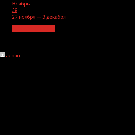
Ноябрь
28
27 ноября — 3 декабря
Здравоохранение
27 ноября — 3 декабря
admin
28.11.2023
1 мин чтения
231
Неделя борьбы со СПИДом и информирования о
венерических заболеваний (в честь Всемирного дня
борьбы со СПИДом (1 декабря))
Вирус иммунодефицита человека – ретровирус,
вызывающий медленно прогрессирующее заболевание
– ВИЧ-инфекцию.
Препараты антиретровирусной терапии (АРТ) не могут
уничтожить ВИЧ в некоторых резервуарах
человеческого организма, но они способны полностью