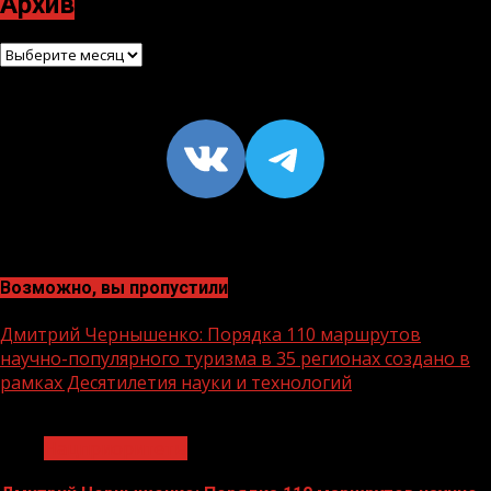
Архив
Архив
VK
https://t
Возможно, вы пропустили
Дмитрий Чернышенко: Порядка 110 маршрутов
научно-популярного туризма в 35 регионах создано в
рамках Десятилетия науки и технологий
1 мин чтения
Нацприоритеты