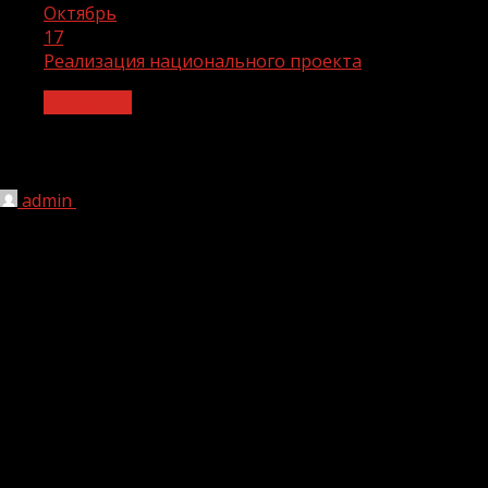
Октябрь
17
Реализация национального проекта
Общество
Реализация национального проекта
admin
17.10.2024
1 мин чтения
1 813
«Производительность труда»
В рамках реализации мероприятий
национального проекта «Производительность труда»
на предприятиях ООО «Грозгражданстрой»
и ООО «Мегастройинвест» активно внедряется план по
повышению производительности труда, а также
инструменты бережливого производства. Эти меры
направлены на оптимизацию рабочих процессов,
снижение потерь и повышение эффективности на всех