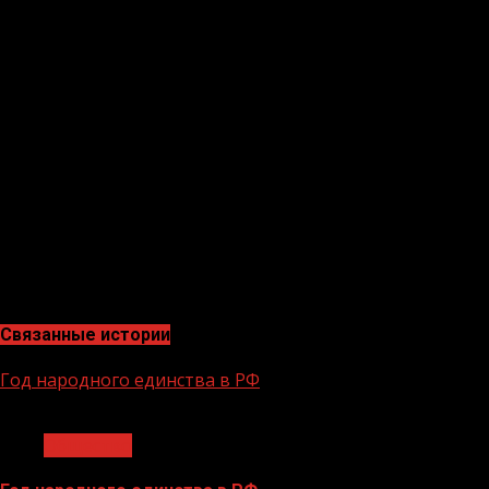
подведены в конце ноября 2024 года. Мы уверены, что
эти изменения положительно скажутся на развитии
предприятий и их конкурентоспособности.
«Сегодня, чтобы создать условия для постоянного
повышения производительности труда, необходимо
отбросить устаревшие традиции
и освоить современные методы, соответствующие
новым потребностям» – подчеркнул заместитель
министра экономического и территориального
развития Чеченской Республики А-Р.Ш. Жамалдаев.
Связанные истории
Год народного единства в РФ
1 мин чтения
Общество