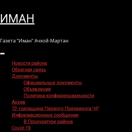
Перейти
ИМАН
к
содержимому
Газета "Иман" Ачхой-Мартан
Основное
меню
Новости района
Обратная связь
Документы
Официальные документы
Объявления
Политика конфиденциальности
Архив
72-годовщина Первого Президента ЧР
Информационные сообщения
В Прокуратуре района
Covid-19